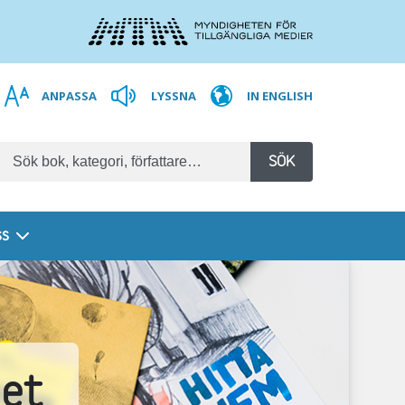
ANPASSA
LYSSNA
IN ENGLISH
SÖK
ss
get