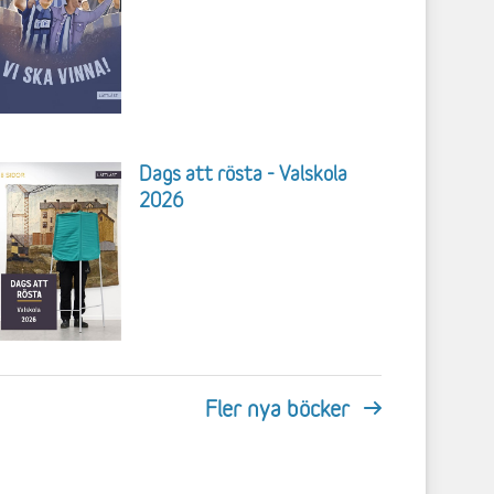
Dags att rösta - Valskola
2026
Fler nya böcker