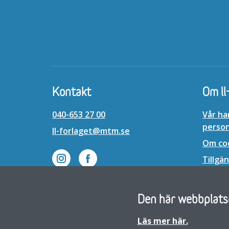
Kontakt
Om ll
040-653 27 00
Vår ha
perso
ll-forlaget@mtm.se
Om co
Lättläst på Instagram
Lättläst på Facebook
Tillgän
Den här webbplatse
LL-förlaget är en del av MTM, Myndigheten för tillgängliga me
Läs mer här.