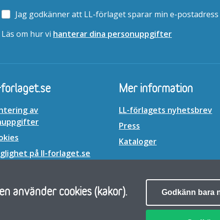
Jag godkänner att LL-förlaget sparar min e-postadress
Läs om hur vi
hanterar dina personuppgifter
-forlaget.se
Mer information
ntering av
LL-förlagets nyhetsbrev
nuppgifter
Press
okies
Kataloger
glighet på ll-forlaget.se
n använder cookies (kakor).
Godkänn bara 
dier.